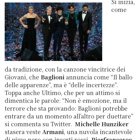
Si inizia,
come
da tradizione, con la canzone vincitrice dei
Giovani, che
Baglioni
annuncia come “Il ballo
delle apparenze”, ma è “delle incertezze”.
Toppa anche Ultimo, che per un attimo si
dimentica le parole: “Non è emozione, ma il
terrore che sta provando: Baglioni potrebbe
entrare da un momento all’altro per duettare”
si commenta su Twitter.
Michelle Hunziker
stasera veste
Armani
, una nuvola incantevole
di pizzo nero con inserti rossi.
Pierfrancesco