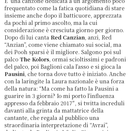
E’ una canzone dedicata a un argomento poco
frequentato come la fatica quotidiana di stare
insieme anche dopo il batticuore, apprezzata
da pochi al primo ascolto, ma la cui
considerazione è cresciuta giorno per giorno.
Dopo di lui canta
Red Canzian
, anzi, Red
“Anzian”, come viene chiamato sui social, ma
dei Pooh sparsi è il migliore. Salgono poi sul
palco
The Kolors
, ormai scioltissimi e padroni
del palco, poi Baglioni cala l’asso e si gioca la
Pausini
, che torna dove tutto è iniziato. Anche
con la laringite la Laura nazionale è una forza
della natura: “Ma come ha fatto la Pausini a
guarire in 3 giorni? Io mi porto l’influenza
appresso da febbraio 2017″, si twitta increduli
davanti alla grinta da mattatrice della
cantante, che regala al pubblico una
straordinaria interpretazione di “Avrai”,