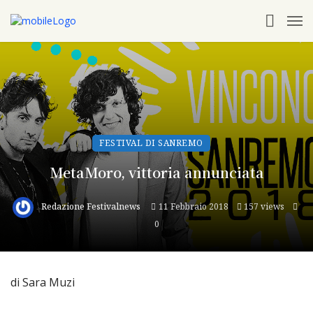
FESTIVAL DI SANREMO
MetaMoro, vittoria annunciata
Redazione Festivalnews
11 Febbraio 2018
157 views
0
di Sara Muzi