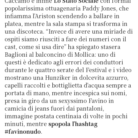
Caccamo e infine
Lo Stato Sociale
con l’ormai
popolarissima ottuagenaria Paddy Jones, che
infiamma l’Ariston scendendo a ballare in
platea, mentre la sala stampa si trasforma in
una discoteca. “Invece di avere una miriade di
ospiti siamo riusciti a fare dei numeri con il
cast, come si usa dire” ha spiegato stasera
Baglioni al balconcino di Mollica: uno di
questi è dedicato agli errori dei conduttori
durante le quattro serate del Festival e i video
mostrano una Hunziker in dolcevita azzurro,
capelli raccolti e bottiglietta d’acqua sempre a
portata di mano, mentre incespica sui nomi,
presa in giro da un sexyssimo Favino in
camicia di jeans fuori dai pantaloni,
immagine postata centinaia di volte in pochi
minuti, mentre
spopola l’hashtag
#favinonudo
.