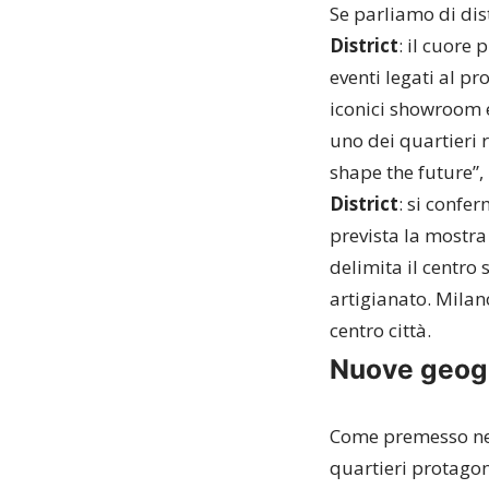
Se parliamo di dist
District
: il cuore 
eventi legati al pr
iconici showroom e
uno dei quartieri r
shape the future”,
District
: si confe
prevista la mostra 
delimita il centro 
artigianato.
Mila
centro città.
Nuove geogr
Come premesso nell
quartieri protagon