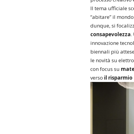
Il tema ufficiale s
“abitare” il mondo,
dunque, si focaliz
consapevolezza
.
innovazione tecnol
biennali più attese
le novità su elettr
con focus su
mater
verso
il risparmio