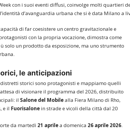
eek con i suoi eventi diffusi, coinvolge molti quartieri de
’identità d’avanguardia urbana che si è data Milano a liv
a capacità di far coesistere un centro gravitazionale e
e protagonisti con la propria vocazione, dimostra come
più solo un prodotto da esposizione, ma uno strumento
urbana.
torici, le anticipazioni
distretti storici sono protagonisti e mappiamo quelli
n attesa di visionare il programma del 2026, distribuito
ipali: il
Salone del Mobile
alla Fiera Milano di Rho,
 e il
F
uorisalone
in strade e vicoli della città dal 20
 porte da martedì
21 aprile
a domenica
26 aprile 2026
.