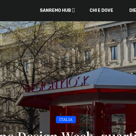
SANREMO HUB
CHI E DOVE
DI
ITALIA
no Design Week, quarti