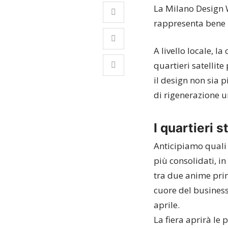
La Milano Design W
rappresenta bene l
A livello locale, l
quartieri satellit
il design non sia 
di rigenerazione 
I quartieri s
Anticipiamo quali 
più consolidati, i
tra
due anime princ
cuore del business,
aprile.
La fiera aprirà le