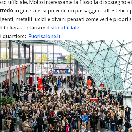
to ufficiale. Molto interessante la filosofia di sostegno
rredo
in generale, si prevede un passaggio dall’estetica p
olgenti, metalli lucidi e divani pensati come veri e propri 
ti in fiera contattare il
sito ufficiale
i quartiere:
Fuorisalone.it