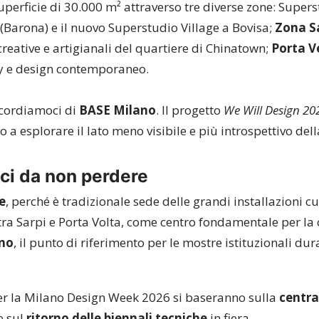
perficie di 30.000 m² attraverso tre diverse zone: Supers
Barona) e il nuovo Superstudio Village a Bovisa;
Zona S
creative e artigianali del quartiere di Chinatown;
Porta V
ty e design contemporaneo.
 ricordiamoci di
BASE Milano
. Il progetto
We Will Design 20
o a esplorare il lato meno visibile e più introspettivo del
ici da non perdere
e
, perché è tradizionale sede delle grandi installazioni cu
 tra Sarpi e Porta Volta, come centro fondamentale per la c
ano
, il punto di riferimento per le mostre istituzionali dur
per la Milano Design Week 2026 si baseranno sulla
centra
e sul
ritorno delle biennali tecniche
in fiera.