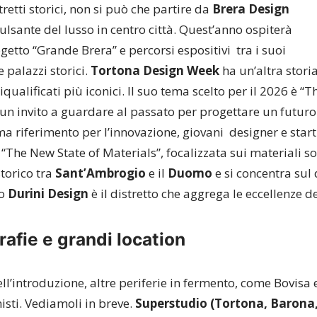
retti storici, non si può che partire da
Brera Design
pulsante del lusso in centro città. Quest’anno ospiterà
ogetto “Grande Brera” e percorsi espositivi tra i suoi
 palazzi storici.
Tortona Design Week
ha un’altra storia
iqualificati più iconici. Il suo tema scelto per il 2026 è “
 un invito a guardare al passato per progettare un futur
rma riferimento per l’innovazione, giovani designer e star
“The New State of Materials”, focalizzata sui materiali so
storico tra
Sant’Ambrogio
e il
Duomo
e
si concentra sul 
no
Durini Design
è il distretto che aggrega le eccellenze 
afie e grandi location
’introduzione, altre periferie in fermento, come Bovisa 
isti. Vediamoli in breve.
Superstudio (Tortona, Barona,