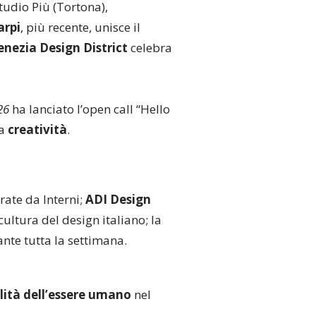
tudio Più (Tortona),
arpi
, più recente, unisce il
enezia Design District
celebra
26
ha lanciato l’open call “Hello
la
creatività
.
rate da Interni;
ADI Design
ultura del design italiano; la
ante tutta la settimana.
lità dell’essere umano
nel