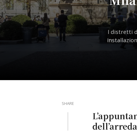
I distretti
installazio
SHARE
L’appuntam
dell’arred