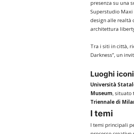
presenza su una su
Superstudio Maxi (
design alle realtà 
architettura liber
Tra i siti in città,
Darkness”, un invit
Luoghi icon
Università Statal
Museum
, situato
Triennale di Mil
I temi
I temi principali 
processo creativo 