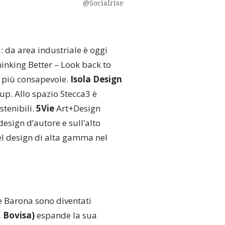
@Socialrise
:
da area industriale è oggi
Thinking Better – Look back to
o più consapevole.
Isola Design
tup. Allo spazio Stecca3 è
stenibili.
5Vie
Art+Design
design d’autore e sull’alto
del design di alta gamma nel
e Barona sono diventati
 Bovisa)
espande la sua