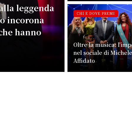
 alla leggenda
CHI E DOVE PREMI
mo incorona
 che hanno
Oltre la musica: l’im
nel sociale di Michel
Affidato