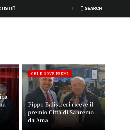
TISTI
SEARCH
CHI E DOVE PREMI
ica
gna
Pippo Balistreri riceve il
premio Città di Sanremo
da Ama