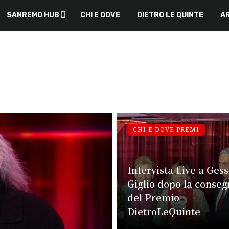
SANREMO HUB
CHI E DOVE
DIETRO LE QUINTE
AR
CHI E DOVE PREMI
Intervista Live a Gess
Giglio dopo la conse
del Premio
DietroLeQuinte