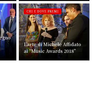
CHI E DOVE PREMI
pegno
e
L’arte di Michele Affidato
ai “Music Awards 2018”