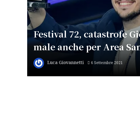
Festival 72, catastrofe 
male anche per Area S
Luca Giovannetti
6 Settembre 2021