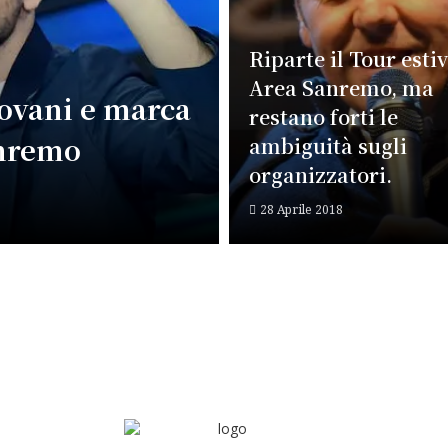
Riparte il Tour estiv
Area Sanremo, ma
Giovani e marca
restano forti le
anremo
ambiguità sugli
organizzatori.
28 Aprile 2018