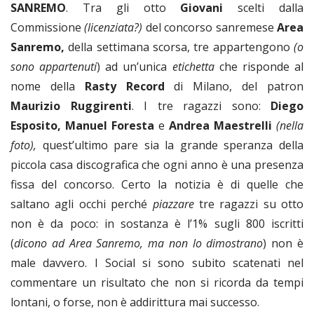
SANREMO
. Tra gli otto
Giovani
scelti dalla
Commissione
(licenziata?)
del concorso sanremese
Area
Sanremo,
della settimana scorsa, tre appartengono
(o
sono appartenuti
) ad un’unica
etichetta
che risponde al
nome della
Rasty Record
di Milano, del patron
Maurizio Ruggirenti
. I tre ragazzi sono:
Diego
Esposito,
Manuel Foresta
e
Andrea Maestrelli
(nella
foto),
quest’ultimo pare sia la grande speranza della
piccola casa discografica che ogni anno è una presenza
fissa del concorso. Certo la notizia è di quelle che
saltano agli occhi perché
piazzare
tre ragazzi su otto
non è da poco: in sostanza è l’1% sugli 800 iscritti
(
dicono ad Area Sanremo, ma non lo dimostrano
) non è
male davvero. I Social si sono subito scatenati nel
commentare un risultato che non si ricorda da tempi
lontani, o forse, non è addirittura mai successo.