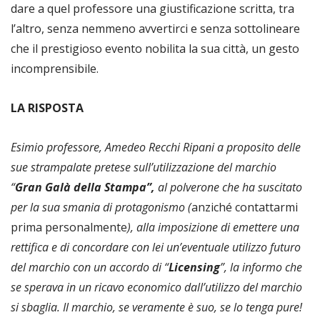
dare a quel professore una giustificazione scritta, tra
l’altro, senza nemmeno avvertirci e senza sottolineare
che il prestigioso evento nobilita la sua città, un gesto
incomprensibile.
LA RISPOSTA
Esimio
professore,
Amedeo
Recchi
Ripani
a
proposito
delle
sue
strampalate
pretese
sull’utilizzazione
del marchio
“
Gran
Galà
della
Stampa”,
al
polverone
che
ha
suscitato
per
la
sua
smania
di
protagonismo
(
anziché contattarmi
prima personalmente
), alla imposizione di emettere una
rettifica e di concordare con lei un’eventuale
utilizzo
futuro
del
marchio
con
un
accordo
di
“
Licensing
”,
la
informo
che
se
sperava
in
un
ricavo economico
dall’utilizzo
del
marchio
si
sbaglia.
Il
marchio,
se
veramente
è
suo,
se
lo
tenga
pure!