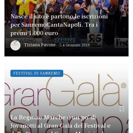
Nasce il sito e partono le iscrizioni
per SanremoCantaNapoli. Tra i
premi 1.000 euro
Tiziana Pavone
4 Gennaio 2019
FESTIVAL DI SANREMO
La Regione Marche e un po’ di
Jovanotti al Gran Gala del Festival e