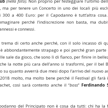
lub
(nella foto).
Non proprio per festeggiare l’ultimo del
i, ma per tenere un Concerto in uno dei locali più es
 300 a 400 Euro: per il Capodanno è tutt’altra cosa. Ce
maginare perché l’indiscrezione non basta, ma dub
annessi e connessi.
trema di certo anche perché, con il solo incasso di que
è abbondantemente strapago e poi perché gran parte 
lle sale da gioco, che sono lì di fianco, per finire in belle
à che la notte più cara dell’anno si trasformi, per il bel 
 su quanto avverrà due mesi dopo l’arrivo del nuovo ann
il 2018 molto, ma molto bene perché il Festival gli farà 
achet, così sarà contento anche il “
boss
”
Ferdinando 
podanno del Principato non è cosa da tutti: chi ha la 