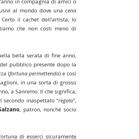
l’anno in compagnia di amici o
clusivi al mondo dove una
cena
rto il cachet dell’artista, lo
itiamo che non costi meno di
lla bella serata di fine anno,
del pubblico presente dopo la
zza (
fortuna permettendo
) e così
Baglioni, in una sorta di grosso
o, a Sanremo. Il che significa,
il secondo inaspettato “
regalo
”,
Salzano
, patron, nonché socio
fortuna di esserci sicuramente