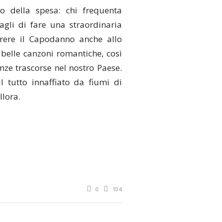
to della spesa: chi frequenta
agli di fare una straordinaria
rrere il Capodanno anche allo
 belle canzoni romantiche, così
anze trascorse nel nostro Paese.
 tutto innaffiato da fiumi di
lora.
0
104