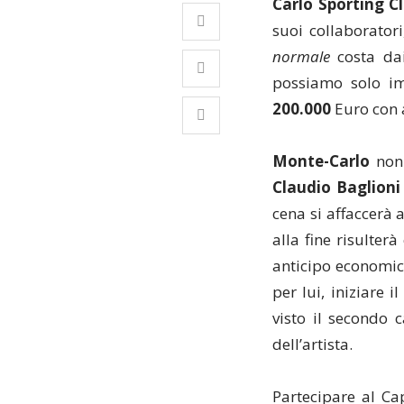
Carlo Sporting C
suoi collaborator
normale
costa dai
possiamo solo im
200.000
Euro con 
Monte-Carlo
non 
Claudio Baglioni
cena si affaccerà a
alla fine risulter
anticipo economico
per lui, iniziare 
visto il secondo c
dell’artista.
Partecipare al Ca