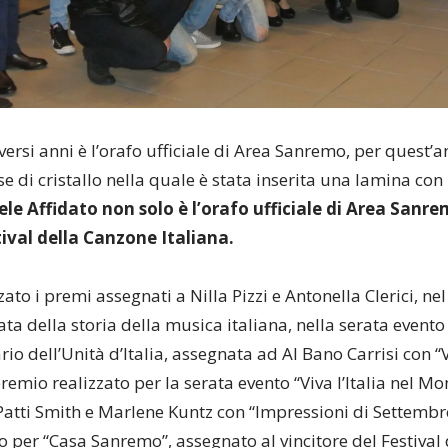
versi anni è l’orafo ufficiale di Area Sanremo, per quest’
e di cristallo nella quale è stata inserita una lamina con 
ele Affidato non solo è l’orafo ufficiale di Area Sanr
stival della Canzone Italiana.
zato i premi assegnati a Nilla Pizzi e Antonella Clerici, n
ata della storia della musica italiana, nella serata evento
rio dell’Unità d’Italia, assegnata ad Al Bano Carrisi con 
premio realizzato per la serata evento “Viva l’Italia nel M
Patti Smith e Marlene Kuntz con “Impressioni di Settembr
to per “Casa Sanremo”, assegnato al vincitore del Festiv