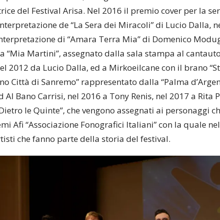
trice del Festival Arisa. Nel 2016 il premio cover per la ser
interpretazione de “La Sera dei Miracoli” di Lucio Dalla, 
interpretazione di “Amara Terra Mia” di Domenico Modugn
ca “Mia Martini”, assegnato dalla sala stampa al cantaut
el 2012 da Lucio Dalla, ed a Mirkoeilcane con il brano “St
o Città di Sanremo” rappresentato dalla “Palma d’Argen
 Al Bano Carrisi, nel 2016 a Tony Renis, nel 2017 a Rita 
Dietro le Quinte”, che vengono assegnati ai personaggi ch
i Afi “Associazione Fonografici Italiani” con la quale nel
tisti che fanno parte della storia del festival.