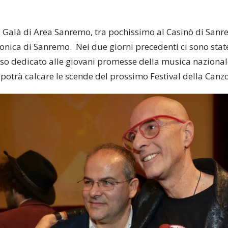
l Galà di Area Sanremo, tra pochissimo al Casinò di Sanr
onica di Sanremo. Nei due giorni precedenti ci sono state 
so dedicato alle giovani promesse della musica nazionale
 potrà calcare le scende del prossimo Festival della Canzo