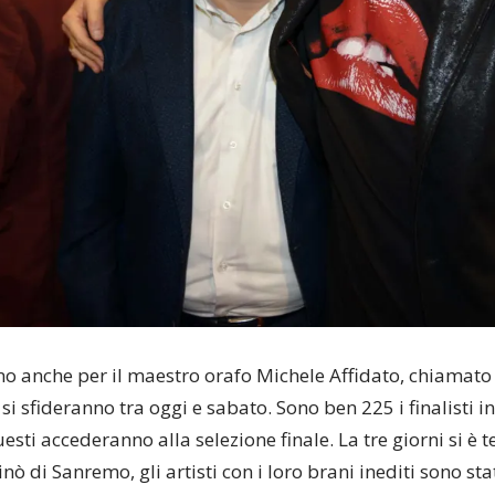
no anche per il maestro orafo Michele Affidato, chiamato a
 si sfideranno tra
oggi e sabato
. Sono ben 225 i finalisti i
esti accederanno alla selezione finale. La tre giorni si è 
nò di Sanremo, gli artisti con i loro brani inediti sono st