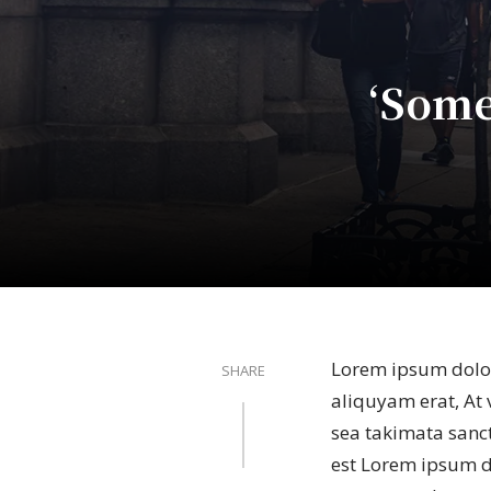
‘Some
Lorem ipsum dolor
SHARE
aliquyam erat, At 
sea takimata sanct
est Lorem ipsum do