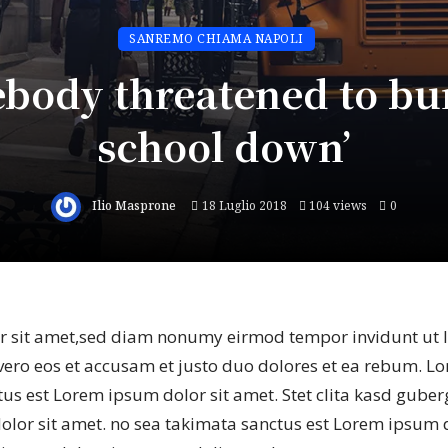
SANREMO CHIAMA NAPOLI
body threatened to bu
school down’
Ilio Masprone
18 Luglio 2018
104 views
0
 sit amet,sed diam nonumy eirmod tempor invidunt ut 
vero eos et accusam et justo duo dolores et ea rebum. L
us est Lorem ipsum dolor sit amet. Stet clita kasd guber
lor sit amet. no sea takimata sanctus est Lorem ipsum d