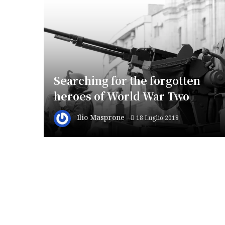
Searching for the forgotten
heroes of World War Two
Ilio Masprone
18 Luglio 2018