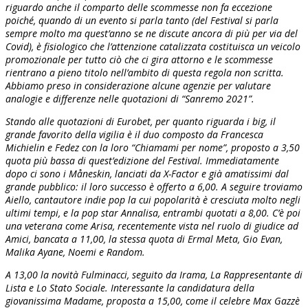
riguardo anche il comparto delle scommesse non fa eccezione
poiché, quando di un evento si parla tanto (del Festival si parla
sempre molto ma quest’anno se ne discute ancora di più per via del
Covid), è fisiologico che l’attenzione catalizzata costituisca un veicolo
promozionale per tutto ciò che ci gira attorno e le scommesse
rientrano a pieno titolo nell’ambito di questa regola non scritta.
Abbiamo preso in considerazione alcune agenzie per valutare
analogie e differenze nelle quotazioni di “Sanremo 2021”.
Stando alle quotazioni di Eurobet, per quanto riguarda i big, il
grande favorito della vigilia è il duo composto da Francesca
Michielin e Fedez con la loro “Chiamami per nome”, proposto a 3,50
quota più bassa di quest’edizione del Festival. Immediatamente
dopo ci sono i Måneskin, lanciati da X-Factor e già amatissimi dal
grande pubblico: il loro successo è offerto a 6,00. A seguire troviamo
Aiello, cantautore indie pop la cui popolarità è cresciuta molto negli
ultimi tempi, e la pop star Annalisa, entrambi quotati a 8,00. C’è poi
una veterana come Arisa, recentemente vista nel ruolo di giudice ad
Amici, bancata a 11,00, la stessa quota di Ermal Meta, Gio Evan,
Malika Ayane, Noemi e Random.
A 13,00 la novità Fulminacci, seguito da Irama, La Rappresentante di
Lista e Lo Stato Sociale. Interessante la candidatura della
giovanissima Madame, proposta a 15,00, come il celebre Max Gazzè