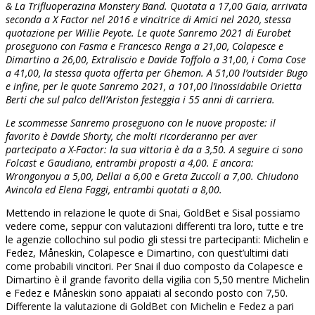
& La Trifluoperazina Monstery Band. Quotata a 17,00 Gaia, arrivata
seconda a X Factor nel 2016 e vincitrice di Amici nel 2020, stessa
quotazione per Willie Peyote. Le quote Sanremo 2021 di Eurobet
proseguono con Fasma e Francesco Renga a 21,00, Colapesce e
Dimartino a 26,00, Extraliscio e Davide Toffolo a 31,00, i Coma Cose
a 41,00, la stessa quota offerta per Ghemon. A 51,00 l’outsider Bugo
e infine, per le quote Sanremo 2021, a 101,00 l’inossidabile Orietta
Berti che sul palco dell’Ariston festeggia i 55 anni di carriera.
Le scommesse Sanremo proseguono con le nuove proposte: il
favorito è Davide Shorty, che molti ricorderanno per aver
partecipato a X-Factor: la sua vittoria è da a 3,50. A seguire ci sono
Folcast e Gaudiano, entrambi proposti a 4,00. E ancora:
Wrongonyou a 5,00, Dellai a 6,00 e Greta Zuccoli a 7,00. Chiudono
Avincola ed Elena Faggi, entrambi quotati a 8,00.
Mettendo in relazione le quote di Snai, GoldBet e Sisal possiamo
vedere come, seppur con valutazioni differenti tra loro, tutte e tre
le agenzie collochino sul podio gli stessi tre partecipanti: Michelin e
Fedez, Måneskin, Colapesce e Dimartino, con quest’ultimi dati
come probabili vincitori. Per Snai il duo composto da Colapesce e
Dimartino è il grande favorito della vigilia con 5,50 mentre Michelin
e Fedez e Måneskin sono appaiati al secondo posto con 7,50.
Differente la valutazione di GoldBet con Michelin e Fedez a pari