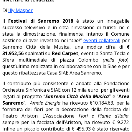
Di
Illy Masper
Il
Festival di Sanremo 2018
è stato un innegabile
successo televisivo e in città l’invasione di turisti ne è
stata la dimostrazione, finalmente. Intanto il Comune
sostiene di aver investito nei “
suoi”
eventi collaterali
per
Sanremo Città della Musica, una modica cifra di
€
31.952,56
spalmati su
Red Carpet
, eventi a Santa Tecla e
Sfera multimediale di piazza Colombo
(nella foto
),
quest’ultima realizzata in collaborazione con la Siae e per
questo ribattezzata Casa SIAE Area Sanremo.
Il contributo più consistente è andato alla Fondazione
Orchestra Sinfonica e SIAE con 12 mila euro, per gli eventi
legati al progetto “
Sanremo Città della Musica
” e “
Area
Sanremo
”.
Amaie Energia
ha ricevuto €10.184,63, per la
fornitura dei fiori per la decorazione della facciata del
Teatro Ariston. L’Associazione
Fiori e Piante d’Italia
,
sempre per la facciata dell’Ariston, ha ricevuto € 9.272.
Infine un piccolo contributo di € 495,93 è stato riservato