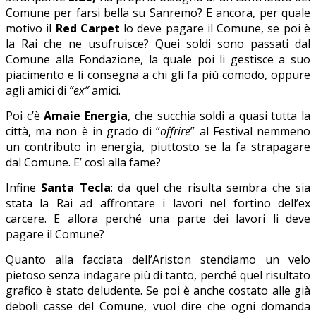
Comune per farsi bella su Sanremo? E ancora, per quale
motivo il
Red Carpet
lo deve pagare il Comune, se poi è
la Rai che ne usufruisce? Quei soldi sono passati dal
Comune alla Fondazione, la quale poi li gestisce a suo
piacimento e li consegna a chi gli fa più comodo, oppure
agli amici di
“ex”
amici.
Poi c’è
Amaie Energia
, che succhia soldi a quasi tutta la
città, ma non è in grado di “
offrire
” al Festival nemmeno
un contributo in energia, piuttosto se la fa strapagare
dal Comune. E’ così alla fame?
Infine
Santa Tecla
: da quel che risulta sembra che sia
stata la Rai ad affrontare i lavori nel fortino dell’ex
carcere. E allora perché una parte dei lavori li deve
pagare il Comune?
Quanto alla facciata dell’Ariston stendiamo un velo
pietoso senza indagare più di tanto, perché quel risultato
grafico è stato deludente. Se poi è anche costato alle già
deboli casse del Comune, vuol dire che ogni domanda