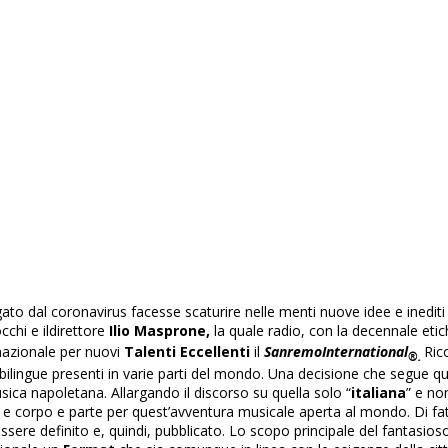
gato dal coronavirus facesse scaturire nelle menti nuove idee e inedit
cchi e ildirettore
Ilio Masprone,
la quale radio, con la decennale eti
rnazionale per nuovi
Talenti Eccellenti
il
SanremoInternational
Ric
®.
 o bilingue presenti in varie parti del mondo. Una decisione che segue qu
ca napoletana. Allargando il discorso su quella solo “
italiana
” e no
 corpo e parte per quest’avventura musicale aperta al mondo. Di fatt
ssere definito e, quindi, pubblicato. Lo scopo principale del fantasios