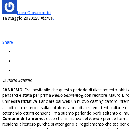
Luca Giovannetti
14 Maggio 2020
128 views
0
Share
Di
Ilaria Salerno
SANREMO
. Era inevitabile che questo periodo di rilassamento obbli
pensarci è stata per prima
Radio Sanremo
con l’editore Mauro Biro
®
un’inedita iniziativa. Lanciare dal web un nuovo casting canoro inte
ascolto dall’estero e sulla collaborazione di altre emittenti italiane
ottenendo ottimi consensi, ma stiamo parlando però soltanto di musi
Comune di Sanremo
, ecco che l’iniziativa del
Privato
prende forma e
residenti all’estero purché si attengano al regolamento che sta per e