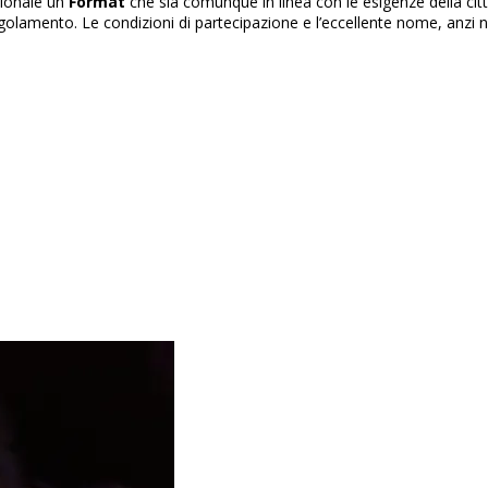
zionale un
Format
che sia comunque in linea con le esigenze della città
egolamento. Le condizioni di partecipazione e l’eccellente nome, anzi nom