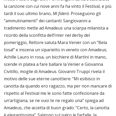
la canzone con cui nove anni fa ha vinto il Festival, e più
tardi il suo ultimo brano,
Mi fiderò
. Proseguono gli
“ammutinamenti” dei cantanti: Sangiovanni a
tradimento mette ad Amadeus una sciarpa milanista a
ricordo della sconfitta dell’Inter nel derby del
pomeriggio, Rettore saluta Mara Venier con un “Bela
tosa!” e inscena un siparietto in veneto con Amadeus;
Achille Lauro in rosa, un bicchiere di Martini in mano,
scende in platea a fare ballare la Venier e Giovanna
Civitillo, moglie di Amadeus. Giovanni Truppi rivela il
motivo delle sue eterne canottiere: “Mi esibisco in
canotta da quando ero ragazzo, ma per non mancare di
rispetto al Festival me le sono fatte confezionare da
un’artigiana, se ne vuoi te ne regalo una” spiega ad
Amadeus, che accetta di buon grado: “Certo, la canotta
è elegantissima”. Salgono sul palco le farfalle, la