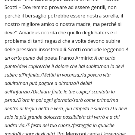
Scotti – Dovremmo provare ad essere gentili, non
perché il bersaglio potrebbe essere nostra sorella, il
nostro migliore amico o nostra madre, ma perché si
deve”. Amadeus ricorda che quello degli haters è il
problema di tanti ragazzi che a volte devono subire
delle pressioni insostenibili. Scotti conclude leggendo
A
un certo punto
del poeta Franco Armirio:
A un certo
punto/devi capire/che il dolore che hai subito/non lo devi
subire all’infinito./Mettiti in vacanza,/la povera vita
adulta/non può pagare a oltranza/i debiti
dell’infanzia./Dichiara finite le tue colpe,/ scontata la
pena./D’ora in poi ogni giornata/sarà come prima/ma
dentro di te/più netta e vera, più limpida e sincera./Tu devi
solo la più grande dolcezza possibile/a chi verrà e a chi
andrà via./È festa nel tuo cuore,/festeggia in qualche
modo/il cuore degli altri.
Poi Mengoni canta
L’essenziale
,