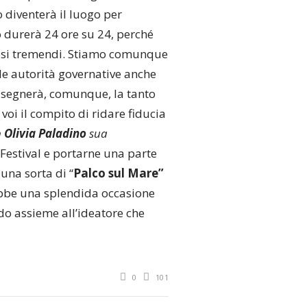
 diventerà il luogo per
co durerà 24 ore su 24, perché
 mesi tremendi. Stiamo comunque
le autorità governative anche
l segnerà, comunque, la tanto
 voi il compito di ridare fiducia
n
Olivia Paladino
sua
 Festival e portarne una parte
: una sorta di “
Palco sul Mare”
bbe una splendida occasione
do assieme all’ideatore che
0
101