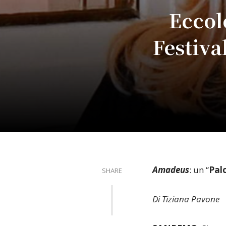
Eccol
Festiva
Amadeus
: un “
Pal
SHARE
Di Tiziana Pavone