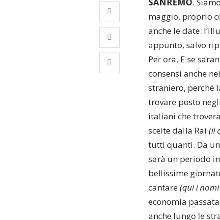
SANREMO
. Siamo 
maggio, proprio 
anche le date: l’i
appunto, salvo ri
Per ora. E se sara
consensi anche nel
straniero, perché
trovare posto negl
italiani che trove
scelte dalla Rai
(il
tutti quanti. Da u
sarà un periodo in
bellissime giornat
cantare
(qui i nomi
economia passata,
anche lungo le str