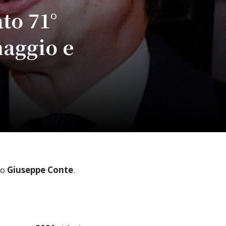
to 71°
maggio e
io
Giuseppe Conte
.