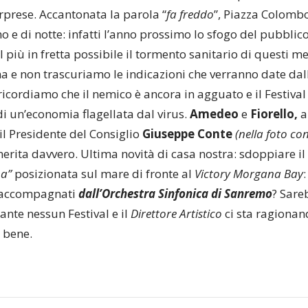
rprese. Accantonata la parola “
fa freddo
”, Piazza Colombo
no e di notte: infatti l’anno prossimo lo sfogo del pubbli
l più in fretta possibile il tormento sanitario di questi
 e non trascuriamo le indicazioni che verranno date dal
ricordiamo che il nemico è ancora in agguato e il Festiva
di un’economia flagellata dal virus.
Amedeo
e
Fiorello,
a
 il Presidente del Consiglio
Giuseppe Conte
(nella foto co
erita davvero. Ultima novità di casa nostra: sdoppiare il
ma”
posizionata sul mare di fronte al
Victory Morgana Bay
i accompagnati
dall’Orchestra Sinfonica di Sanremo
? Sare
ante nessun Festival e il
Direttore Artistico
ci sta ragionan
 bene.