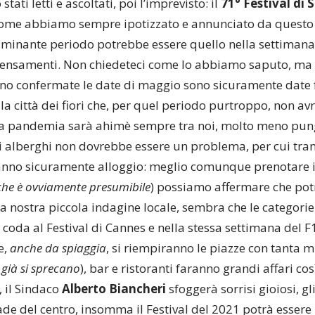
stati letti e ascoltati, poi l’imprevisto: il
71° Festival di
come abbiamo sempre ipotizzato e annunciato da quest
lluminante periodo potrebbe essere quello nella settimana
pensamenti. Non chiedeteci come lo abbiamo saputo, ma t
nno confermate le date di maggio sono sicuramente date 
la città dei fiori che, per quel periodo purtroppo, non av
 la pandemia sarà ahimè sempre tra noi, molto meno pung
i alberghi non dovrebbe essere un problema, per cui tranq
ranno sicuramente alloggio: meglio comunque prenotare i
 che è ovviamente presumibile
) possiamo affermare che po
na nostra piccola indagine locale, sembra che le categori
 coda al Festival di Cannes e nella stessa settimana del 
e,
anche da spiaggia
, si riempiranno le piazze con tanta 
 già si sprecano
), bar e ristoranti faranno grandi affari co
 il Sindaco
Alberto Biancheri
sfoggerà sorrisi gioiosi, gl
ade del centro, insomma il Festival del 2021 potrà essere