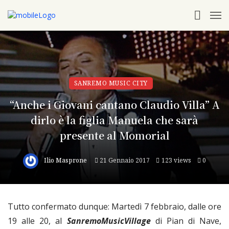
SANREMO MUSIC CITY
“Anche i Giovani cantano Claudio Villa” A
dirlo è la figlia Manuela che sarà
presente al Momorial
Ilio Masprone
21 Gennaio 2017
123 views
0
Tutto confermato dunque: Martedì 7 febbraio, dalle ore
19 alle 20, al
SanremoMusicVillage
di Pian di Nave,