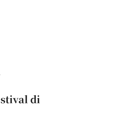
l
stival di