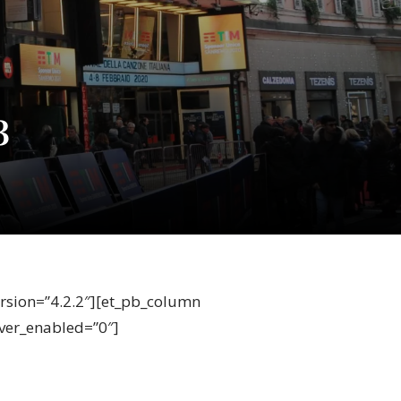
3
ersion=”4.2.2″][et_pb_column
over_enabled=”0″]