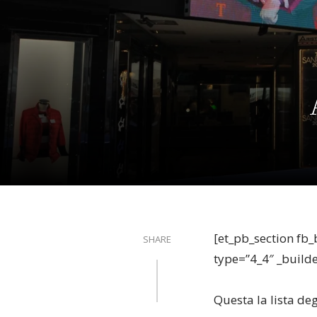
[et_pb_section fb_
SHARE
type=”4_4″ _builde
Questa la lista de