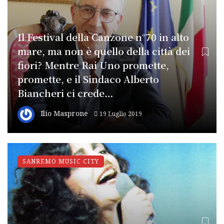
Il Festival della Canzone n°70 in alto
mare, ma non è quello della città dei
fiori? Mentre Rai Uno promette,
promette, e il Sindaco Alberto
Biancheri ci crede…
Ilio Masprone
19 Luglio 2019
SANREMO MUSIC CITY