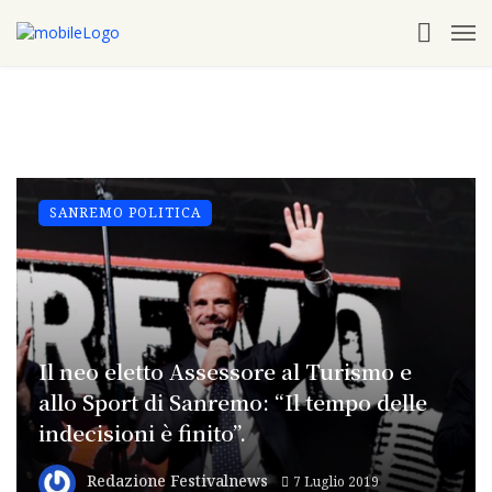
SANREMO POLITICA
Il neo eletto Assessore al Turismo e
allo Sport di Sanremo: “Il tempo delle
indecisioni è finito”.
Redazione Festivalnews
7 Luglio 2019