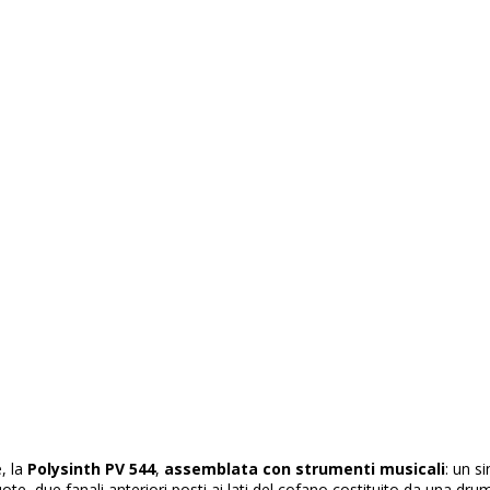
, la
Polysinth PV 544
,
assemblata con strumenti musicali
: un s
te, due fanali anteriori posti ai lati del cofano costituito da una dr