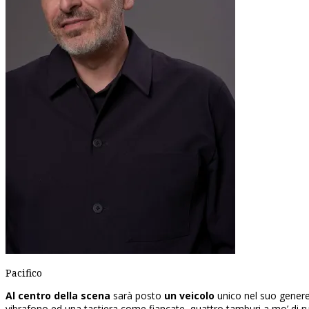
Pacifico
Al centro della scena
sarà posto
un veicolo
unico nel suo genere
vibrafono ed una tastiera come fiancate, quattro tamburi a mo’ di ruo