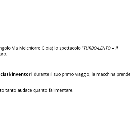
golo Via Melchiorre Gioia) lo spettacolo “
TURBO-LENTO
–
Il
aro.
cisti/inventori
: durante il suo primo viaggio, la macchina prende
nto tanto audace quanto fallimentare.