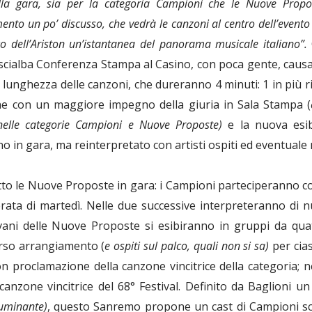
ella gara, sia per la categoria Campioni che le Nuove Propos
nto un po’ discusso, che vedrà le canzoni al centro dell’evento (
co dell’Ariston un’istantanea del panorama musicale italiano”.
scialba Conferenza Stampa al Casino, con poca gente, causa
 lunghezza delle canzoni, che dureranno 4 minuti: 1 in più ri
ne con un maggiore impegno della giuria in Sala Stampa (
i nelle categorie Campioni e Nuove Proposte)
e la nuova esib
no in gara, ma reinterpretato con artisti ospiti ed eventua
to le Nuove Proposte in gara: i Campioni parteciperanno co
erata di martedì. Nelle due successive interpreteranno di 
ovani delle Nuove Proposte si esibiranno in gruppi da qua
erso arrangiamento (
e ospiti sul palco, quali non si sa)
per cias
 proclamazione della canzone vincitrice della categoria; ne
 canzone vincitrice del 68° Festival. Definito da Baglioni un
luminante)
, questo Sanremo propone un cast di Campioni sc