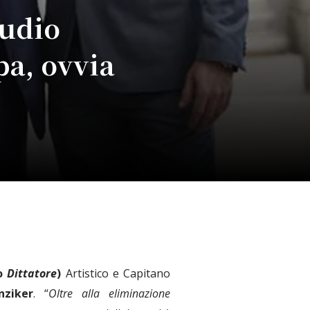
audio
pa, ovvia
o
Dittatore
)
Artistico e Capitano
nziker
. “
Oltre alla eliminazione