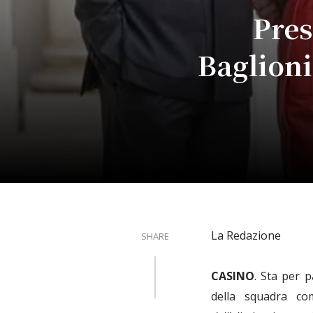
Pres
Baglioni
La Redazione
SHARE
CASINO
. Sta per p
della squadra c