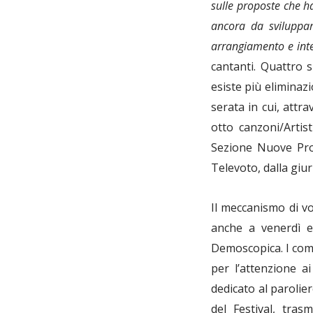
sulle proposte che ha
ancora da sviluppar
arrangiamento e inte
cantanti. Quattro 
esiste più eliminaz
serata in cui, attr
otto canzoni/Artis
Sezione Nuove Prop
Televoto, dalla giur
Il meccanismo di v
anche a venerdì e
Demoscopica. I comp
per l’attenzione ai
dedicato al parolie
del Festival, tras