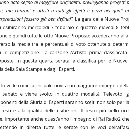
nno dato segno di maggiore originalità, privilegiando progetti pi
e, ma canzoni e artisti a tutti gli effetti e pezzi nei quali
rpretazioni fossero già ben definiti”
. La gara delle Nuove Pro
si esibiranno mercoledì 7 febbraio e quattro giovedì 8 fe
ione e quindi tutte le otto Nuove Proposte accederanno alla s
averso la media tra le percentuali di voto ottenute si determi
ti in competizione. La canzone /Artista prima classificata 
oste. In questa quarta serata la classifica per le Nuove
ia della Sala Stampa e dagli Esperti.
oto vede come principale novità un maggiore impegno della
 sabato e viene svolto in quattro modalità: Televoto, g
onenti della Giuria di Esperti saranno scelti non solo per
 testi e alla qualità delle esibizioni. Il testo più bello ri
re. Importante anche quest’anno l’impegno di Rai Radio2 che 
mettendo in diretta tutte le serate con le voci dell’affa