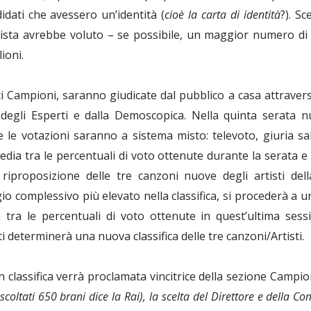
didati che avessero un’identità (
cioè la carta di identità
?). Sc
sta avrebbe voluto – se possibile, un maggior numero di co
ioni.
i Campioni, saranno giudicate dal pubblico a casa attraverso
degli Esperti e dalla Demoscopica. Nella quinta serata n
 le votazioni saranno a sistema misto: televoto, giuria sa
media tra le percentuali di voto ottenute durante la serata 
a riproposizione delle tre canzoni nuove degli artisti d
io complessivo più elevato nella classifica, si procederà a 
 tra le percentuali di voto ottenute in quest’ultima sess
 determinerà una nuova classifica delle tre canzoni/Artisti.
 classifica verrà proclamata vincitrice della sezione Campion
scoltati 650 brani dice la Rai), la scelta del Direttore e della 