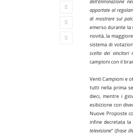
dell’eliminazione n
apportate al regolame
di mostrare sul pal
emerso durante la 
novità, la maggiore
sistema di votazio
scelta dei vincitor
campioni con il bra
Venti Campioni e ot
tutti nella prima s
dieci, mentre i gi
esibizione con div
Nuove Proposte con
infine decretata la
televisione
” (
frase il