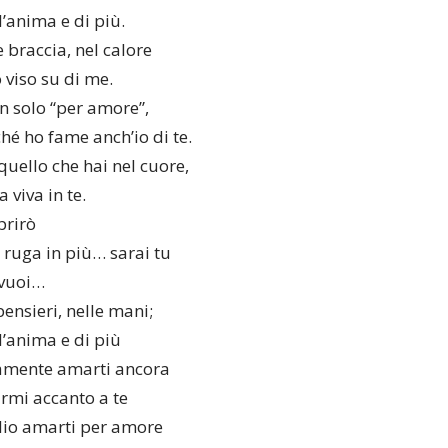
l’anima e di più.
 braccia, nel calore
o viso su di me.
n solo “per amore”,
hé ho fame anch’io di te.
quello che hai nel cuore,
 viva in te.
prirò
 ruga in più… sarai tu
 vuoi…
ensieri, nelle mani;
l’anima e di più
lamente amarti ancora
rmi accanto a te
glio amarti per amore