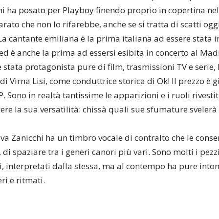
chi ha posato per Playboy finendo proprio in copertina n
rato che non lo rifarebbe, anche se si tratta di scatti oggi 
La cantante emiliana è la prima italiana ad essere stata i
ed è anche la prima ad essersi esibita in concerto al M
è stata protagonista pure di film, trasmissioni TV e serie,
o di Virna Lisi, come conduttrice storica di Ok! Il prezzo è
. Sono in realtà tantissime le apparizioni e i ruoli rivestiti
re la sua versatilità: chissà quali sue sfumature svelerà
 Iva Zanicchi ha un timbro vocale di contralto che le cons
 di spaziare tra i generi canori più vari. Sono molti i pe
i, interpretati dalla stessa, ma al contempo ha pure into
i e ritmati.