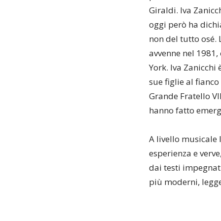
Giraldi. Iva Zanic
oggi però ha dichia
non del tutto osé. 
avvenne nel 1981, 
York. Iva Zanicchi 
sue figlie al fianc
Grande Fratello VIP
hanno fatto emerge
A livello musicale
esperienza e verve,
dai testi impegnat
più moderni, legger