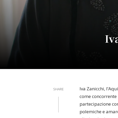
Iv
Iva Zanicchi, l’Aq
SHARE
come concorrente u
partecipazione con
polemiche e amaro 