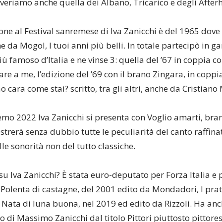
veriamo anche quella dei Albano, Tricarico e degli After
ne al Festival sanremese di Iva Zanicchi è del 1965 dove 
e da Mogol, I tuoi anni più belli. In totale partecipò in g
ù famoso d’Italia e ne vinse 3: quella del ’67 in coppia co
e a me, l’edizione del ’69 con il brano Zingara, in coppi
ao cara come stai? scritto, tra gli altri, anche da Cristiano
remo 2022 Iva Zanicchi si presenta con Voglio amarti, bra
strerà senza dubbio tutte le peculiarità del canto raffinat
le sonorità non del tutto classiche.
u Iva Zanicchi? È stata euro-deputato per Forza Italia e p
: Polenta di castagne, del 2001 edito da Mondadori, I prati
 Nata di luna buona, nel 2019 ed edito da Rizzoli. Ha anch
o di Massimo Zanicchi dal titolo Pittori piuttosto pittore