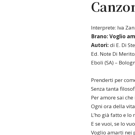
Canzo
Interprete: Iva Zan
Brano:
Voglio am
Autori:
di E. Di St
Ed. Note Di Merit
Eboli (SA) – Bolo
Prenderti per come
Senza tanta filosofi
Per amore sai che 
Ogni ora della vit
L’ho già fatto e lo r
E se vuoi, se lo vuo
Voglio amarti nei 