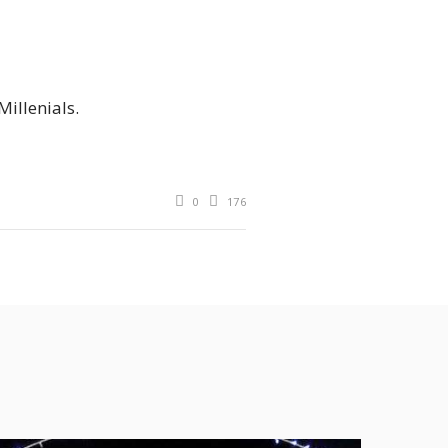
Millenials.
0
176