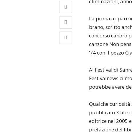
eliminazioni, anno
La prima apparizio
brano, scritto anch
concorso canoro pi
canzone Non pensar
’74 con il pezzo Ci
Al Festival di San
Festivalnews ci mo
potrebbe avere del
Qualche curiosità s
pubblicato 3 libri
editrice nel 2005 e
prefazione del libr