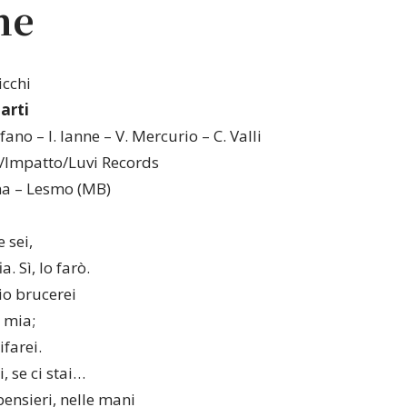
ne
icchi
arti
efano – I. Ianne – V. Mercurio – C. Valli
o/Impatto/Luvi Records
gna – Lesmo (MB)
 sei,
a. Sì, lo farò.
io brucerei
a mia;
ifarei.
i, se ci stai…
pensieri, nelle mani