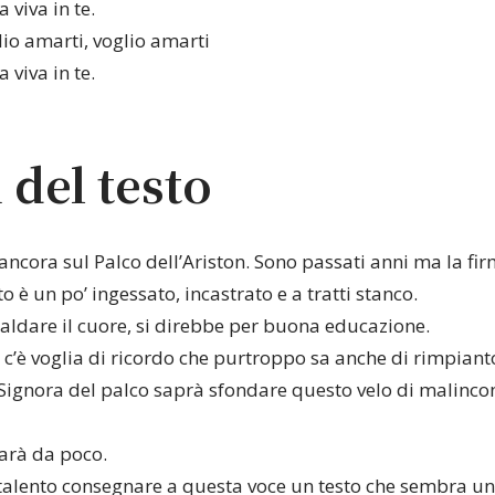
 viva in te.
lio amarti, voglio amarti
 viva in te.
 del testo
ancora sul Palco dell’Ariston. Sono passati anni ma la fir
to è un po’ ingessato, incastrato e a tratti stanco.
caldare il cuore, si direbbe per buona educazione.
 c’è voglia di ricordo che purtroppo sa anche di rimpiant
 Signora del palco saprà sfondare questo velo di malincon
arà da poco.
talento consegnare a questa voce un testo che sembra un