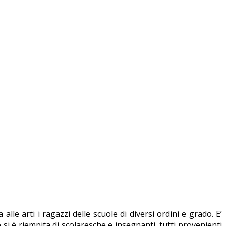
alle arti i ragazzi delle scuole di diversi ordini e grado. E’
e si è riempita di scolaresche e insegnanti, tutti provenienti