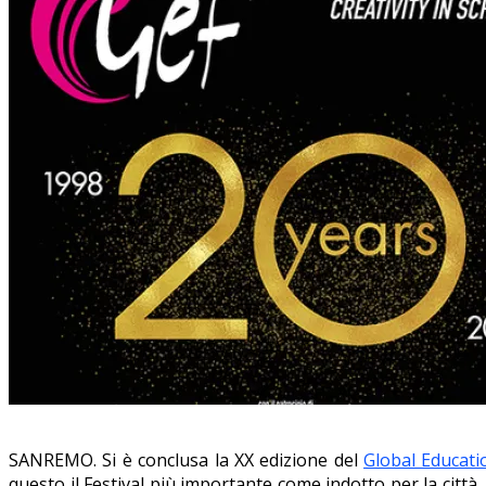
SANREMO. Si è conclusa la XX edizione del
Global Educati
questo il Festival più importante come indotto per la città, 