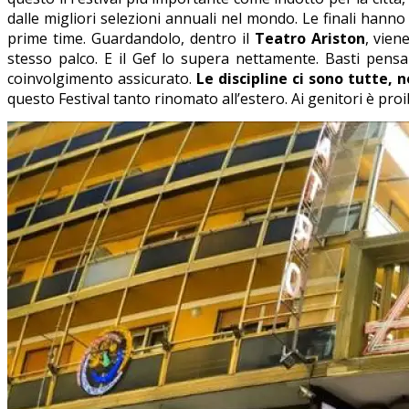
dalle migliori selezioni annuali nel mondo. Le finali hann
prime time. Guardandolo, dentro il
Teatro Ariston
, vien
stesso palco. E il Gef lo supera nettamente. Basti pensa
coinvolgimento assicurato.
Le discipline ci sono tutte, 
questo Festival tanto rinomato all’estero. Ai genitori è pro