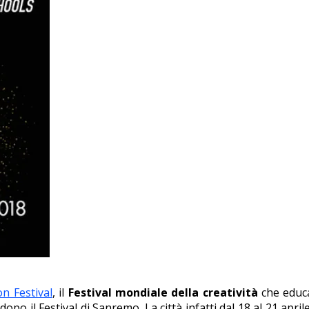
on Festival
, il
Festival mondiale della creatività
che educa 
dopo il Festival di Sanremo. La città infatti dal 18 al 21 april