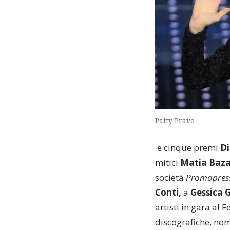
Patty Pravo
e cinque premi
D
mitici
Matia Baza
società
Promopres
Conti,
a
Gessica G
artisti in gara al F
discografiche, nom