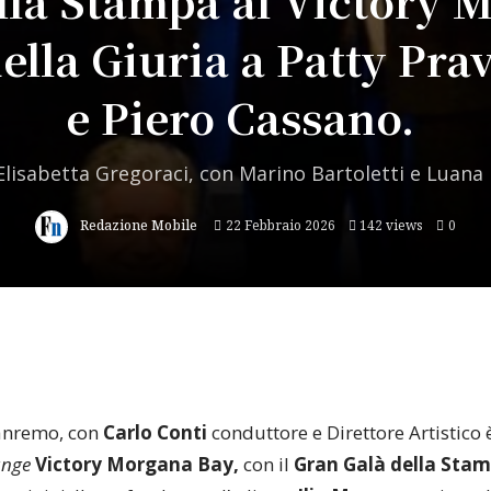
lla Stampa al Victory 
ella Giuria a Patty Prav
e Piero Cassano.
lisabetta Gregoraci, con Marino Bartoletti e Luana
Redazione Mobile
22 Febbraio 2026
142 views
0
 Sanremo, con
Carlo Conti
conduttore e Direttore Artistico 
unge
Victory Morgana Bay,
con il
Gran
Galà della Stam