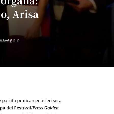
Morgana:
o, Arisa
 Ravegnini
è partito praticamente ieri sera
pa del Festival
/
Press Golden