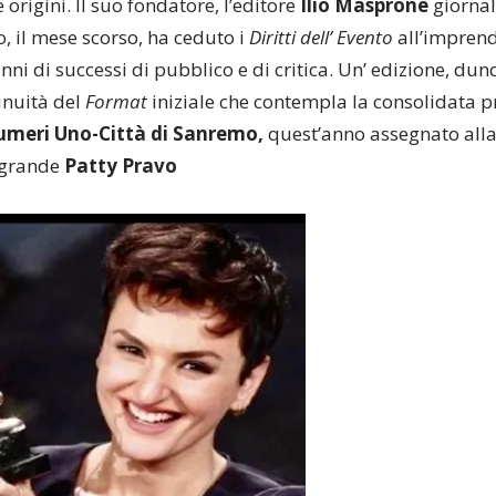
 origini. Il suo fondatore, l’editore
Ilio Masprone
giornal
o, il mese scorso, ha ceduto i
Diritti dell’ Evento
all’impren
ni di successi di pubblico e di critica. Un’ edizione, du
nuità del
Format
iniziale che contempla la consolidata p
meri Uno-Città di Sanremo,
quest’anno assegnato all
 grande
Patty Pravo