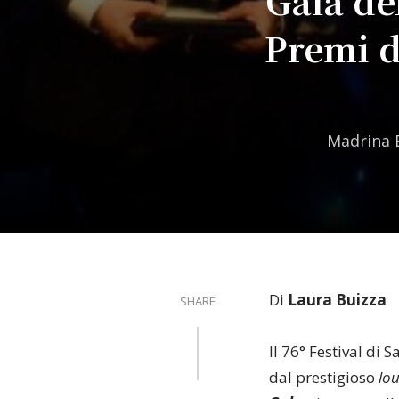
Galà de
Premi d
Madrina E
Di
Laura Buizza
SHARE
Il 76° Festival di
dal prestigioso
lo