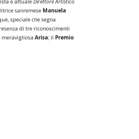
ista e attuale
Direttore Artistico
ditrice sanremese
Manuela
nque, speciale che segna
resenza di tre riconoscimenti
a meravigliosa
Arisa
; il
Premio