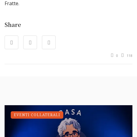
Fratte.
Share
0
118
EVENTI COLLATERALI