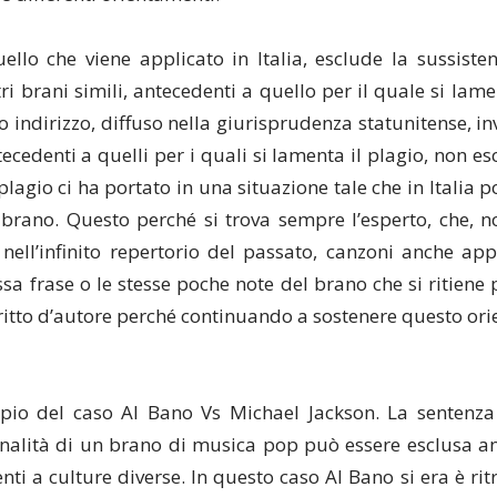
uello che viene applicato in Italia, esclude la sussist
ri brani simili, antecedenti a quello per il quale si lame
o indirizzo, diffuso nella giurisprudenza statunitense, in
tecedenti a quelli per i quali si lamenta il plagio, non esc
 plagio ci ha portato in una situazione tale che in Italia 
n brano. Questo perché si trova sempre l’esperto, che, 
 nell’infinito repertorio del passato, canzoni anche app
sa frase o le stesse poche note del brano che si ritiene
ritto d’autore perché continuando a sostenere questo ori
io del caso Al Bano Vs Michael Jackson. La sentenza d
ginalità di un brano di musica pop può essere esclusa an
ti a culture diverse. In questo caso Al Bano si era è ri