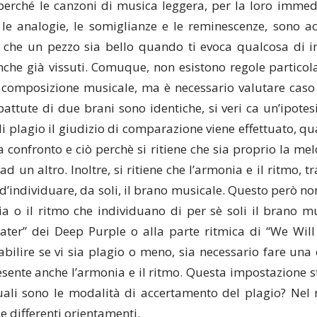
perché le canzoni di musica leggera, per la loro immedi
 le analogie, le somiglianze e le reminescenze, sono a
o che un pezzo sia bello quando ti evoca qualcosa di in
che già vissuti. Comuque, non esistono regole particola
 composizione musicale, ma è necessario valutare caso
attute di due brani sono identiche, si veri ca un’ipotes
 di plagio il giudizio di comparazione viene effettuato, q
confronto e ciò perchè si ritiene che sia proprio la mel
ad un altro. Inoltre, si ritiene che l’armonia e il ritmo,
d’individuare, da soli, il brano musicale. Questo però no
a o il ritmo che individuano di per sè soli il brano mu
er” dei Deep Purple o alla parte ritmica di “We Will
tabilire se vi sia plagio o meno, sia necessario fare u
esente anche l’armonia e il ritmo. Questa impostazione 
Quali sono le modalità di accertamento del plagio? Nel
e differenti orientamenti.