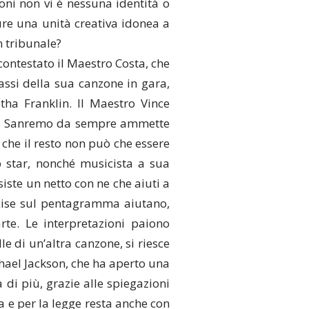
oni non vi è nessuna identità o
ure una unità creativa idonea a
n tribunale?
contestato il Maestro Costa, che
assi della sua canzone in gara,
ha Franklin. Il Maestro Vince
l di Sanremo da sempre ammette
e che il resto non può che essere
p star, nonché musicista a sua
ste un netto con ne che aiuti a
ncise sul pentagramma aiutano,
te. Le interpretazioni paiono
e di un’altra canzone, si riesce
chael Jackson, che ha aperto una
 di più, grazie alle spiegazioni
a e per la legge resta anche con