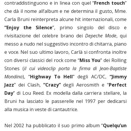
contraddistinguono e in linea con quel “
French touch
”
che dà il nome all’album e ne determina il gusto, Mme.
Carla Bruni reinterpreta alcune hit internazionali, come
“Enjoy the Silence
”, primo singolo del disco e
rivisitazione del celebre brano dei
Depeche Mode
, qui
messo a nudo nel suggestivo incontro di chitarra, piano
e voce. Nel suo ultimo lavoro, Carlà si confronta inoltre
con diversi classici del rock come “
Miss You
” dei Rolling
Stones (
il cui videoclip porta la firma di Jean-Baptiste
Mondino
), “
Highway To Hell
” degli AC/DC,
“Jimmy
Jazz
” dei Clash,
“Crazy”
degli Aerosmith e “
Perfect
Day
” di Lou Reed. Ex modella dalla carriera stellare, la
Bruni ha lasciato le passerelle nel 1997 per dedicarsi
alla musica in veste di cantautrice.
Nel 2002 ha pubblicato il suo primo album “
Quelqu’un