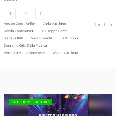
Ariston Comic Selfie
Carla Vacchino
0
181
Danila Confalonieri
Giuseppe Conte
Isabella Biffi
Marco Lodola.
Red Ronnie
Sanremo Città Della Musica
Veronica Maria Genovese
Walter Vacchino
CHI E DOVE CULTURA