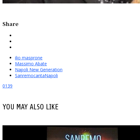
Share
ilio masprone
Massimo Abate
Napoli New Generation
SanremocantaNapoli
0
139
YOU MAY ALSO LIKE