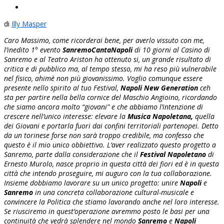
di
Illy Masper
Caro Massimo, come ricorderai bene, per averlo vissuto con me,
l’inedito 1° evento
SanremoCantaNapoli
di 10 giorni al Casino di
Sanremo e al Teatro Ariston ha ottenuto si, un grande risultato di
critica e di pubblico ma, al tempo stesso, mi ha reso più vulnerabile
nel fisico, ahimè non più giovanissimo. Voglio comunque essere
presente nello spirito al tuo Festival,
Napoli New Generation
ceh
sta per partire nella bella cornice del Maschio Angioino, ricordando
che siamo ancora molto “giovani” e che abbiamo l’intenzione di
crescere nell’unico interesse: elevare la
Musica Napoletana,
quella
dei Giovani e portarla fuori dai confini territoriali partenopei. Detto
da un torinese forse non sarà troppo credibile, ma confesso che
questo è il mio unico obbiettivo. L’aver realizzato questo progetto a
Sanremo, parte dalla considerazione che il
Festival Napoletano
di
Ernesto Murolo, nasce proprio in questa città dei fiori ed è in questa
città che intendo proseguire, mi auguro con la tua collaborazione.
Insieme dobbiamo lavorare su un unico progetto: unire
Napoli
e
Sanremo
in una concreta collaborazione cultural-musicale e
convincere la Politica che stiamo lavorando anche nel loro interesse.
Se riusciremo in quest’operazione avremmo posto le basi per una
continuità che vedrà splendere nel mondo
Sanremo
e
Napoli