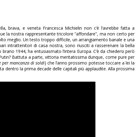
la, brava, e veneta Francesca Michielin non c’è l’avrebbe fatta a
que la nostra rappresentante tricolore “affondare”, ma non certo per
to meglio. Un testo troppo difficile, un arrangiamento banale e una
i intrattenitori di casa nostra, sono riusciti a rasserenare la bella
uo brano 1944, ha entusiasmato l’intera Europa. C’è da chiedersi però
Putin? Battuta a parte, vittoria meritatissima dunque, come pure per
 per mancanza di soldi
) che l’anno prossimo potesse toccare a lei la
a dentro la prima decade delle capitali più applaudite. Alla prossima