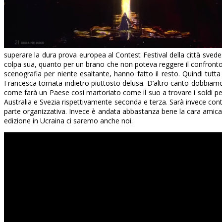
superare la dura prova europea al Contest Festival della città sved
colpa sua, quanto per un brano che non poteva reggere il confronto
scenografia per niente esaltante, hanno fatto il resto. Quindi tutta
Francesca tornata indietro piuttosto delusa. D’altro canto dobbiamo 
come farà un Paese cosi martoriato come il suo a trovare i soldi pe
Australia e Svezia rispettivamente seconda e terza. Sarà invece cont
parte organizzativa. Invece è andata abbastanza bene la cara amica
edizione in Ucraina ci saremo anche noi.