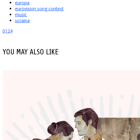
europa
eurovision song contest
music
ucraina
0
124
YOU MAY ALSO LIKE