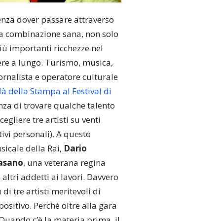
enza dover passare attraverso
la combinazione sana, non solo
più importanti ricchezze nel
ere a lungo. Turismo, musica,
ornalista e operatore culturale
à della Stampa al Festival di
ranza di trovare qualche talento
egliere tre artisti su venti
ivi personali). A questo
sicale della Rai,
Dario
asano
, una veterana regina
 altri addetti ai lavori. Davvero
 di tre artisti meritevoli di
ositivo. Perché oltre alla gara
Quando c’è la materia prima, il