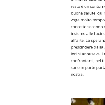
resto è un contorn
buona salute, quin
voga molto tempo 
concetto secondo c
insieme alle fucin
all’arte. La spera
prescindere dalla 
ieri si annusava. I
confrontarsi, nel t
sono in parte port
nostra.