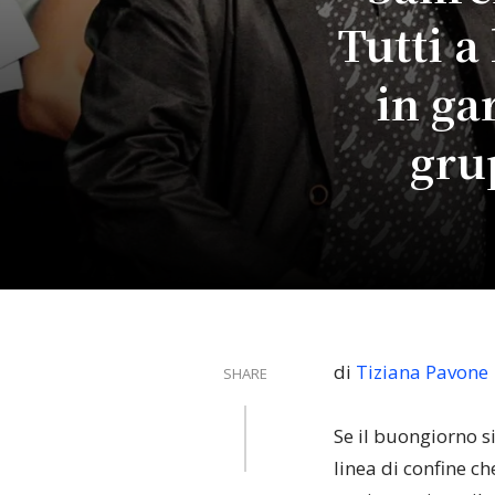
Tutti a 
in ga
gru
di
Tiziana Pavone
SHARE
Se il buongiorno s
linea di confine c