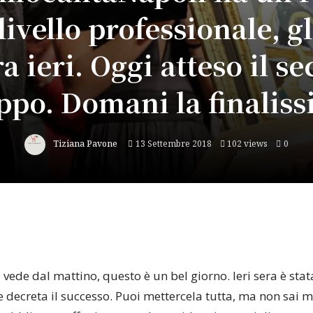
livello professionale, gl
ra ieri. Oggi atteso il s
ppo. Domani la finaliss
Tiziana Pavone
13 Settembre 2018
102 views
0
i vede dal mattino, questo è un bel giorno. Ieri sera è s
he decreta il successo. Puoi mettercela tutta, ma non sai 