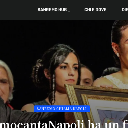
SANREMO HUB
CHI E DOVE
DI
SANREMO CHIAMA NAPOLI
mocantaNapoli ha un f