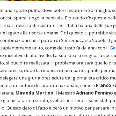
e uno spazio pulito, dove potersi esprimere al meglio, s
onesti sparsi lungo la penisola. E quando c’è questa bel
e, ma si riesce a dimostrare che l’Italia ha una delle sue 
le legato alle risorse umane. E di questo ci potrebbe viv
 combinazioni che il patron di SanremoCantaNapoli, il gi
a sapientemente unito, come del resto fa da anni con il
Gal
tre iniziative di alto livello. La sua idea, o meglio, la spe
, si può dire realizzata. Il problema ora sarà quello di sc
sere precisi, dopo la rinuncia di una partecipante per mot
delegata una giuria presieduta dal giornalista critico mu
ente a un autore di caratura nazionale, come è
Franco F
letana,
Miranda Martino
il Maestro
Adriano Pennino
e
 se già nella prima serata, svoltasi ieri sera ci sono stati più
io. Questo dato di fatto è però un motivo per pensare in p
oli, si devono costruire o sostenere altre opportunità. 