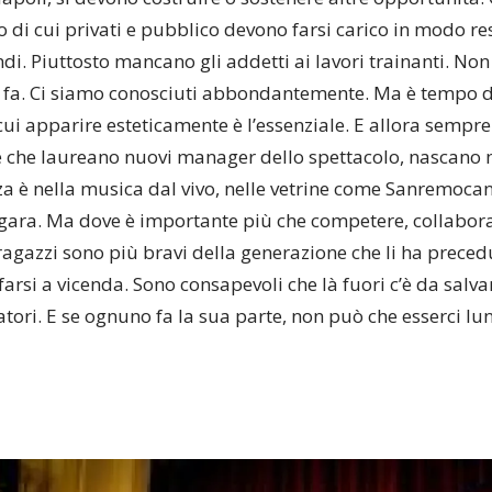
o di cui privati e pubblico devono farsi carico in modo r
di. Piuttosto mancano gli addetti ai lavori trainanti. No
fa. Ci siamo conosciuti abbondantemente. Ma è tempo di 
ui apparire esteticamente è l’essenziale. E allora sempre
e che laureano nuovi manager dello spettacolo, nascano m
nza è nella musica dal vivo, nelle vetrine come Sanremoc
gara. Ma dove è importante più che competere, collaborar
 ragazzi sono più bravi della generazione che li ha precedu
ifarsi a vicenda. Sono consapevoli che là fuori c’è da salv
atori. E se ognuno fa la sua parte, non può che esserci lu