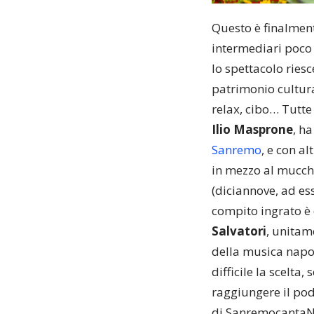
Questo è finalment
intermediari poco 
lo spettacolo riesc
patrimonio cultura
relax, cibo… Tutte
Ilio Masprone
, h
Sanremo
, e con al
in mezzo al mucchio
(diciannove, ad es
compito ingrato è 
Salvatori
, unitam
della musica napo
difficile la scelta,
raggiungere il pod
di SanremocantaNap