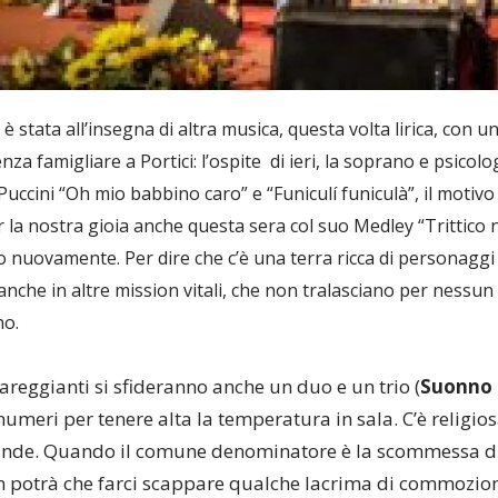
’
è stata all
insegna di altra musica, questa volta lirica, con 
za famigliare a Portici: l’
ospite di ieri, la soprano e psicol
Puccini “Oh mio babbino caro” e “Funiculí funiculà”, il motivo
 la nostra gioia anche questa sera col suo Medley “Trittico 
o nuovamente. Per dire che c’è una terra ricca di personaggi t
 anche in altre mission vitali, che non tralasciano per nessun 
no.
gareggianti si sfideranno anche un duo e un trio (
Suonno 
umeri per tenere alta la temperatura in sala. C’è religios
grande. Quando il comune denominatore è la scommessa di 
n potrà che farci scappare qualche lacrima di commozione.