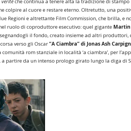
veritè
che continua a tenere alta la tradizione di stampo
e colpire al cuore e restare eterno. Oltretutto, una positi
ue Regioni e altrettante Film Commission, che brilla, e n
el ruolo di coproduttore esecutivo: quel gigante
Martin
ssegnandogli il fondo, creato insieme ad altri produttori, 
 corsa verso gli Oscar
“A Ciambra” di Jonas Ash Carpig
 comunità rom stanziale in località ‘a ciambra’, per l’app
 a partire da un intenso prologo girato lungo la diga di Se