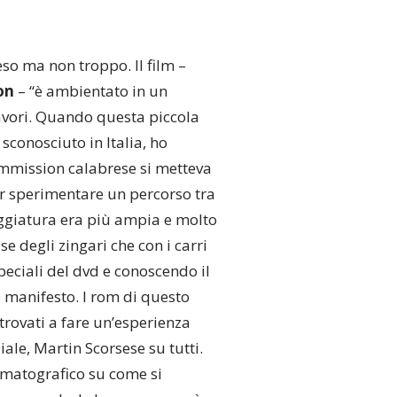
eso ma non troppo. Il film –
on
– “è ambientato in un
lavori. Quando questa piccola
conosciuto in Italia, ho
ommission calabrese si metteva
er sperimentare un percorso tra
neggiatura era più ampia e molto
se degli zingari che con i carri
peciali del dvd e conoscendo il
 manifesto. I rom di questo
 trovati a fare un’esperienza
le, Martin Scorsese su tutti.
inematografico su come si