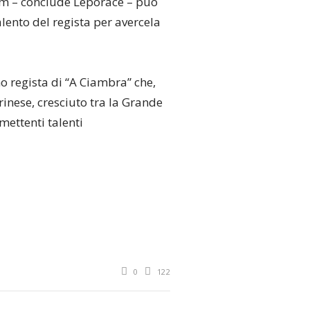
film – conclude Leporace – può
alento del regista per avercela
mo regista di “A Ciambra” che,
inese, cresciuto tra la Grande
mettenti talenti
0
122