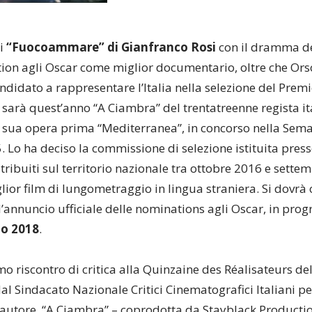
di
“Fuocoammare” di Gianfranco Rosi
con il dramma d
ion agli Oscar come miglior documentario, oltre che Orso 
andidato a rappresentare l’Italia nella selezione del Premi
 sarà quest’anno “A Ciambra” del trentatreenne regista i
a sua opera prima “Mediterranea”, in concorso nella Semai
 Lo ha deciso la commissione di selezione istituita presso 
istribuiti sul territorio nazionale tra ottobre 2016 e sette
iglior film di lungometraggio in lingua straniera. Si dovr
l’annuncio ufficiale delle nominations agli Oscar, in p
o 2018
.
o riscontro di critica alla Quinzaine des Réalisateurs del
l Sindacato Nazionale Critici Cinematografici Italiani per 
autore, “A Ciambra” – coprodotta da Stayblack Production