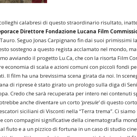
 colleghi calabresi di questo straordinario risultato, inatt
eporace Direttore Fondazione Lucana Film Commissi
 Tauro. Seguo Jonas Carpignano fin dai suoi primissimi 
sto sostegno a questo regista acclamato nel mondo, ma s
mo avviando il progetto Lu.Ca, che con la risorta Film C
re economia di scala e azioni comuni con piccoli fondi p
nti. Il film ha una brevissima scena girata da noi. In sce
ana di riprese è stato girato un prologo sulla diga di Seni
opa. Credo che sarà recuperata per intero nei contenuti s
otrebbe anche diventare un corto
‘presule’
di questo corto
scatori siciliani di Visconti nella “Terra trema”. Ci siamo
e con compagini significative della cinematografia mondia
 al fiuto e a un pizzico di fortuna in un caso di studio c