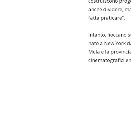
costruiscono proge
anche dividere, ma 
fatta praticare”.
Intanto, fioccano 
nato a New York da
Mela e la provinci
cinematografici em