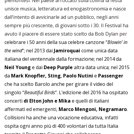
piemontesi. Nel paese arroccato sulla collina la festa
unisce musica, letteratura ed enogastronomia e nasce
dall’intento di avvicinarle ad un pubblico, negli anni
sempre più crescente, di giovani sotto i 30. Il Festival ha
avuto il piacere di essere stato scelto da Bob Dylan
per
celebrare i 50 anni della sua celebre canzone “
Blowin’ in
the wind
“; nel 2013 dai
Jamiroquai
come unica data
italiana del ventennale dalla formazione; nel 2014 da
Neil Young
e dai
Deep Purple
altra data unica; nel 2015
da
Mark Knopfler, Sting
,
Paolo Nutini
e
Passenger
che ha scelto Barolo anche per girare il video del
singolo “
Beautiful Birds
“. L’edizione del 2016 ha ospitato
concerti
di Elton John e Mika
e quelli di italiani
affermati ed emergenti,
Marco Mengoni, Negramaro
.
Collisioni ha anche una vocazione educativa, infatti
ospita ogni anno più di 400 volontari da tutta Italia