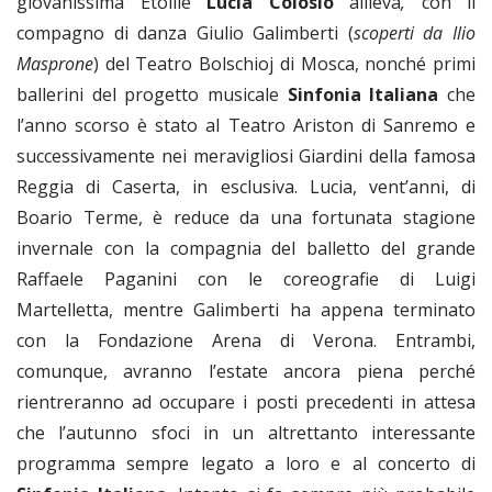
giovanissima Etoille
Lucia Colosio
allieva
,
con il
compagno di danza
Giulio Galimberti (
scoperti da Ilio
Masprone
) del Teatro Bolschioj di Mosca, nonché primi
ballerini del progetto musicale
Sinfonia Italiana
che
l’anno scorso è stato al Teatro Ariston di Sanremo
e
successivamente nei meravigliosi Giardini della famosa
Reggia di Caserta, in esclusiva. Lucia, vent’anni, di
Boario Terme, è reduce da una fortunata stagione
invernale con la compagnia del balletto del grande
Raffaele Paganini con le coreografie di Luigi
Martelletta, mentre Galimberti ha appena terminato
con la Fondazione Arena di Verona. Entrambi,
comunque, avranno l’estate ancora piena perché
rientreranno ad occupare i posti precedenti in attesa
che l’autunno sfoci in un altrettanto interessante
programma sempre legato a loro e al concerto di