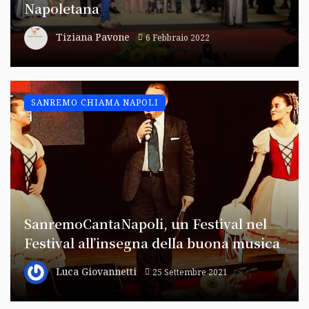
Napoletana
Tiziana Pavone
6 Febbraio 2022
SANREMO CHIAMA NAPOLI
SanremoCantaNapoli, un Festival nel
Festival all’insegna della buona musica
Luca Giovannetti
25 Settembre 2021