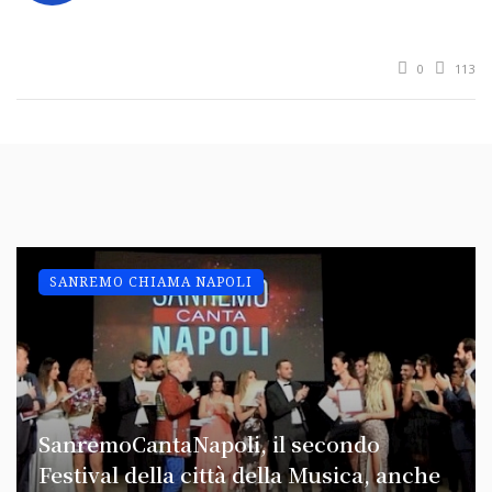
0
113
SANREMO CHIAMA NAPOLI
SanremoCantaNapoli, il secondo
Festival della città della Musica, anche