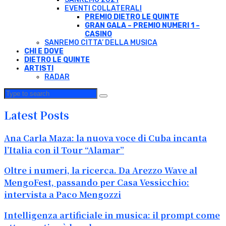
EVENTI COLLATERALI
PREMIO DIETRO LE QUINTE
GRAN GALA – PREMIO NUMERI 1 –
CASINO
SANREMO CITTA’ DELLA MUSICA
CHI E DOVE
DIETRO LE QUINTE
ARTISTI
RADAR
Latest Posts
Ana Carla Maza: la nuova voce di Cuba incanta
l’Italia con il Tour “Alamar”
Oltre i numeri, la ricerca. Da Arezzo Wave al
MengoFest, passando per Casa Vessicchio:
intervista a Paco Mengozzi
Intelligenza artificiale in musica: il prompt come