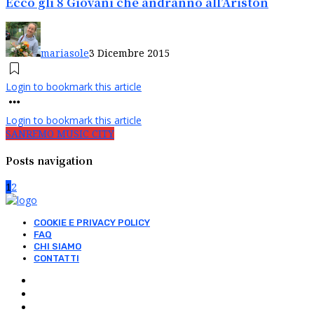
Ecco gli 8 Giovani che andranno all’Ariston
mariasole
3 Dicembre 2015
Login to bookmark this article
Login to bookmark this article
SANREMO MUSIC CITY
Posts navigation
1
2
COOKIE E PRIVACY POLICY
FAQ
CHI SIAMO
CONTATTI